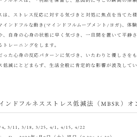
ドフルネスは、「判断を保留し、意図的に今この瞬間の体
スは、ストレス反応に対する気づきと対処に焦点を当てた
マインドフルな動き(マインドフルムーブメント/ヨガ)、
や、自身の心身の状態に早く気づき、一旦間を置いて平静
るトレーニングをします。
だった心身の反応パターンに気づき、いたわりと優しさを
ス低減にとどまらず、生活全般に肯定的な影響が波及して
インドフルネスストレス低減法（MBSR）オ
/4, 3/11, 3/18, 3/25, 4/1, 4/15, 4/22