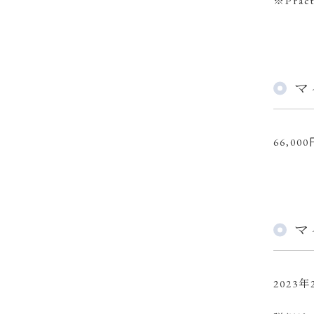
※Prac
マ
66,00
マ
202