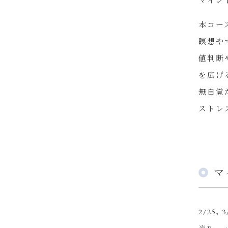
マイン
本コー
瞑想や
値判断
を広げ
無自覚
ストレ
マ
2/25, 3